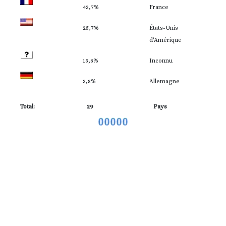
43,7%
France
25,7%
États-Unis
d'Amérique
15,8%
Inconnu
3,8%
Allemagne
Total:
29
Pays